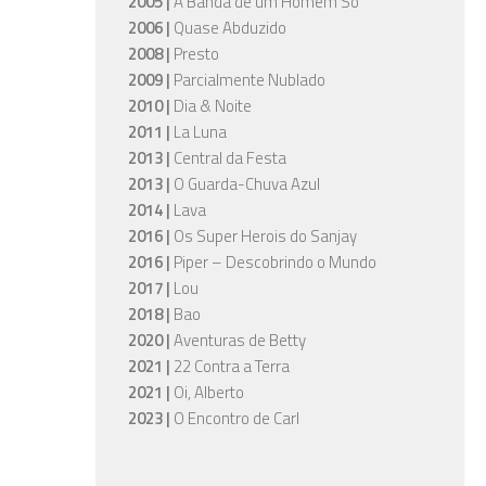
2005 |
A Banda de um Homem Só
2006 |
Quase Abduzido
2008 |
Presto
2009 |
Parcialmente Nublado
2010 |
Dia & Noite
2011 |
La Luna
2013 |
Central da Festa
2013 |
O Guarda-Chuva Azul
2014 |
Lava
2016 |
Os Super Herois do Sanjay
2016 |
Piper – Descobrindo o Mundo
2017 |
Lou
2018 |
Bao
2020 |
Aventuras de Betty
2021 |
22 Contra a Terra
2021 |
Oi, Alberto
2023 |
O Encontro de Carl