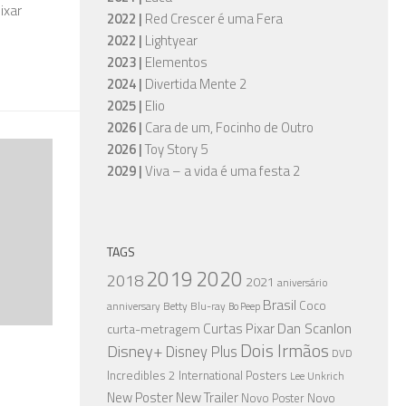
ixar
2022 |
Red Crescer é uma Fera
2022 |
Lightyear
2023 |
Elementos
2024 |
Divertida Mente 2
2025 |
Elio
2026 |
Cara de um, Focinho de Outro
2026 |
Toy Story 5
2029 |
Viva – a vida é uma festa 2
TAGS
2019
2020
2018
2021
aniversário
Brasil
Coco
anniversary
Betty
Blu-ray
Bo Peep
Dan Scanlon
Curtas Pixar
curta-metragem
Dois Irmãos
Disney+
Disney Plus
DVD
Incredibles 2
International Posters
Lee Unkrich
New Poster
New Trailer
Novo
Novo Poster