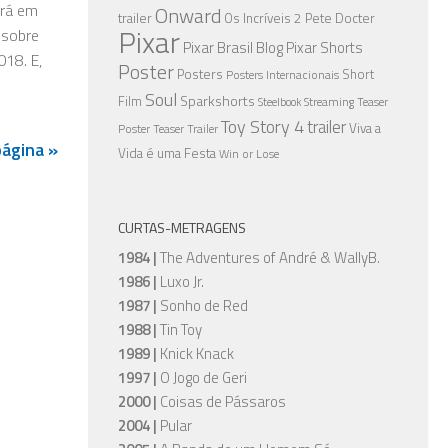
erá em
Onward
trailer
Os Incríveis 2
Pete Docter
Pixar
 sobre
Pixar Brasil Blog
Pixar Shorts
18. E,
Poster
Posters
Short
Posters Internacionais
Soul
Sparkshorts
Film
Streaming
Teaser
Steelbook
Toy Story 4
trailer
Viva a
Poster
Teaser Trailer
página »
Vida é uma Festa
Win or Lose
CURTAS-METRAGENS
1984 |
The Adventures of André & WallyB.
1986 |
Luxo Jr.
1987 |
Sonho de Red
1988 |
Tin Toy
1989 |
Knick Knack
1997 |
O Jogo de Geri
2000 |
Coisas de Pássaros
2004 |
Pular