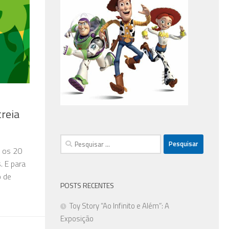
reia
Pesquisar
 os 20
por:
. E para
o de
POSTS RECENTES
Toy Story “Ao Infinito e Além”: A
Exposição