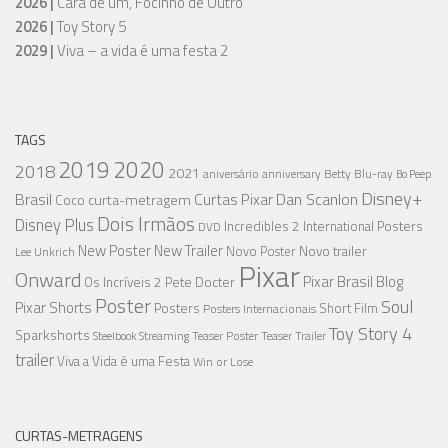
2026 |
Cara de um, Focinho de Outro
2026 |
Toy Story 5
2029 |
Viva – a vida é uma festa 2
TAGS
2019
2020
2018
2021
aniversário
anniversary
Betty
Blu-ray
Bo Peep
Disney+
Brasil
Dan Scanlon
Curtas Pixar
curta-metragem
Coco
Dois Irmãos
Disney Plus
Incredibles 2
International Posters
DVD
New Poster
New Trailer
Novo trailer
Novo Poster
Lee Unkrich
Pixar
Onward
Pixar Brasil Blog
Os Incríveis 2
Pete Docter
Poster
Soul
Pixar Shorts
Posters
Short Film
Posters Internacionais
Toy Story 4
Sparkshorts
Streaming
Teaser Poster
Teaser Trailer
Steelbook
trailer
Viva a Vida é uma Festa
Win or Lose
CURTAS-METRAGENS