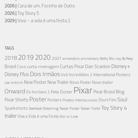
2026 |
Cara de um, Focinho de Outro
2026 |
Toy Story 5
2029 |
Viva – a vida é uma festa 2
TAGS
2019
2020
2018
2021
aniversário
anniversary
Betty
Blu-ray
Bo Peep
Disney+
Brasil
Dan Scanlon
Curtas Pixar
curta-metragem
Coco
Dois Irmãos
Disney Plus
Incredibles 2
International Posters
DVD
New Poster
New Trailer
Novo trailer
Novo Poster
Lee Unkrich
Pixar
Onward
Pixar Brasil Blog
Os Incríveis 2
Pete Docter
Poster
Soul
Pixar Shorts
Posters
Short Film
Posters Internacionais
Toy Story 4
Sparkshorts
Streaming
Teaser Poster
Teaser Trailer
Steelbook
trailer
Viva a Vida é uma Festa
Win or Lose