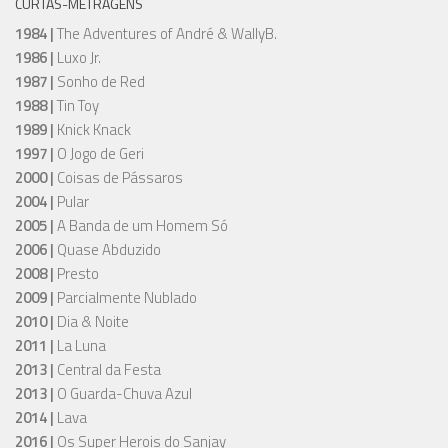
CURTAS-METRAGENS
1984 |
The Adventures of André & WallyB.
1986 |
Luxo Jr.
1987 |
Sonho de Red
1988 |
Tin Toy
1989 |
Knick Knack
1997 |
O Jogo de Geri
2000 |
Coisas de Pássaros
2004 |
Pular
2005 |
A Banda de um Homem Só
2006 |
Quase Abduzido
2008 |
Presto
2009 |
Parcialmente Nublado
2010 |
Dia & Noite
2011 |
La Luna
2013 |
Central da Festa
2013 |
O Guarda-Chuva Azul
2014 |
Lava
2016 |
Os Super Herois do Sanjay