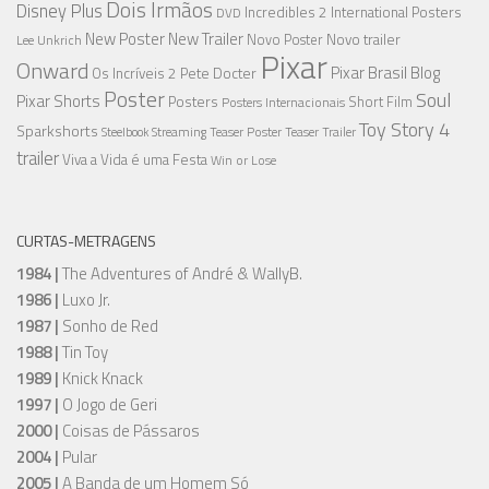
Dois Irmãos
Disney Plus
Incredibles 2
International Posters
DVD
New Poster
New Trailer
Novo trailer
Novo Poster
Lee Unkrich
Pixar
Onward
Pixar Brasil Blog
Os Incríveis 2
Pete Docter
Poster
Soul
Pixar Shorts
Posters
Short Film
Posters Internacionais
Toy Story 4
Sparkshorts
Streaming
Teaser Poster
Teaser Trailer
Steelbook
trailer
Viva a Vida é uma Festa
Win or Lose
CURTAS-METRAGENS
1984 |
The Adventures of André & WallyB.
1986 |
Luxo Jr.
1987 |
Sonho de Red
1988 |
Tin Toy
1989 |
Knick Knack
1997 |
O Jogo de Geri
2000 |
Coisas de Pássaros
2004 |
Pular
2005 |
A Banda de um Homem Só