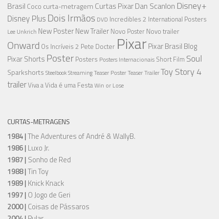
Disney+
Brasil
Dan Scanlon
Curtas Pixar
curta-metragem
Coco
Dois Irmãos
Disney Plus
Incredibles 2
International Posters
DVD
New Poster
New Trailer
Novo trailer
Novo Poster
Lee Unkrich
Pixar
Onward
Pixar Brasil Blog
Os Incríveis 2
Pete Docter
Poster
Soul
Pixar Shorts
Posters
Short Film
Posters Internacionais
Toy Story 4
Sparkshorts
Streaming
Teaser Poster
Teaser Trailer
Steelbook
trailer
Viva a Vida é uma Festa
Win or Lose
CURTAS-METRAGENS
1984 |
The Adventures of André & WallyB.
1986 |
Luxo Jr.
1987 |
Sonho de Red
1988 |
Tin Toy
1989 |
Knick Knack
1997 |
O Jogo de Geri
2000 |
Coisas de Pássaros
2004 |
Pular