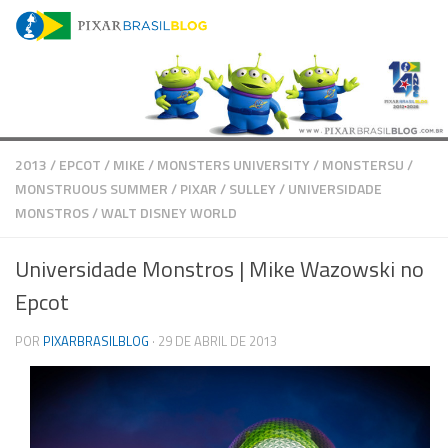
Skip to content
2013
/
EPCOT
/
MIKE
/
MONSTERS UNIVERSITY
/
MONSTERSU
/
MONSTRUOUS SUMMER
/
PIXAR
/
SULLEY
/
UNIVERSIDADE
MONSTROS
/
WALT DISNEY WORLD
Universidade Monstros | Mike Wazowski no
Epcot
POR
PIXARBRASILBLOG
·
29 DE ABRIL DE 2013