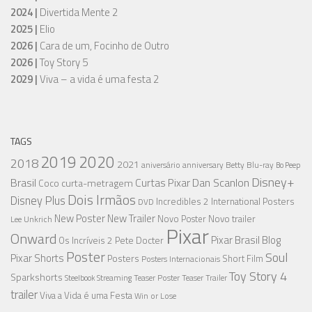
2024 |
Divertida Mente 2
2025 |
Elio
2026 |
Cara de um, Focinho de Outro
2026 |
Toy Story 5
2029 |
Viva – a vida é uma festa 2
TAGS
2019
2020
2018
2021
aniversário
anniversary
Betty
Blu-ray
Bo Peep
Disney+
Brasil
Dan Scanlon
Curtas Pixar
curta-metragem
Coco
Dois Irmãos
Disney Plus
Incredibles 2
International Posters
DVD
New Poster
New Trailer
Novo trailer
Novo Poster
Lee Unkrich
Pixar
Onward
Pixar Brasil Blog
Os Incríveis 2
Pete Docter
Poster
Soul
Pixar Shorts
Posters
Short Film
Posters Internacionais
Toy Story 4
Sparkshorts
Streaming
Teaser Poster
Teaser Trailer
Steelbook
trailer
Viva a Vida é uma Festa
Win or Lose