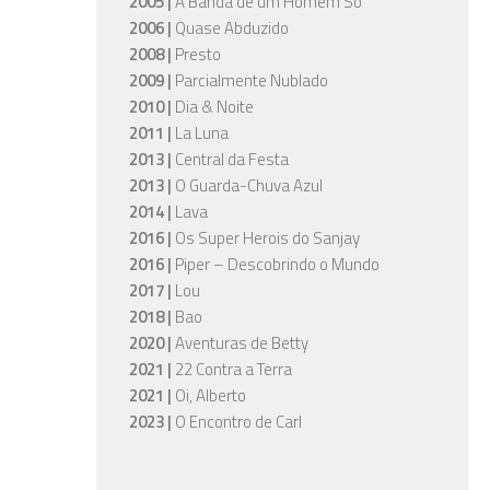
2005 |
A Banda de um Homem Só
2006 |
Quase Abduzido
2008 |
Presto
2009 |
Parcialmente Nublado
2010 |
Dia & Noite
2011 |
La Luna
2013 |
Central da Festa
2013 |
O Guarda-Chuva Azul
2014 |
Lava
2016 |
Os Super Herois do Sanjay
2016 |
Piper – Descobrindo o Mundo
2017 |
Lou
2018 |
Bao
2020 |
Aventuras de Betty
2021 |
22 Contra a Terra
2021 |
Oi, Alberto
2023 |
O Encontro de Carl