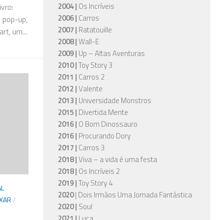
2004 |
Os Incríveis
vro:
2006 |
Carros
m pop-up,
2007 |
Ratatouille
rt, um...
2008 |
Wall-E
2009 |
Up – Altas Aventuras
2010 |
Toy Story 3
2011 |
Carros 2
2012 |
Valente
2013 |
Universidade Monstros
2015 |
Divertida Mente
2016 |
O Bom Dinossauro
2016 |
Procurando Dory
2017 |
Carros 3
2018 |
Viva – a vida é uma festa
2018 |
Os Incríveis 2
2019 |
Toy Story 4
AL
2020
| Dois Irmãos Uma Jornada Fantástica
IXAR
/
2020 |
Soul
2021 |
Luca