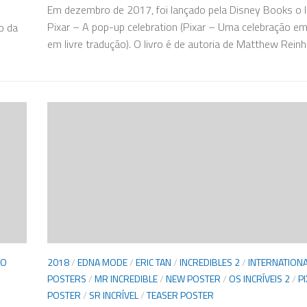
Em dezembro de 2017, foi lançado pela Disney Books o li
Pixar – A pop-up celebration (Pixar – Uma celebração e
o da
em livre tradução). O livro é de autoria de Matthew Reinha
VO
2018
/
EDNA MODE
/
ERIC TAN
/
INCREDIBLES 2
/
INTERNATION
POSTERS
/
MR INCREDIBLE
/
NEW POSTER
/
OS INCRÍVEIS 2
/
P
POSTER
/
SR INCRÍVEL
/
TEASER POSTER