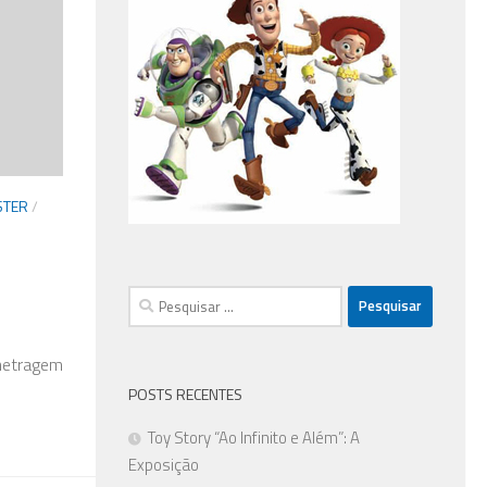
STER
/
Pesquisar
por:
-metragem
POSTS RECENTES
Toy Story “Ao Infinito e Além”: A
Exposição