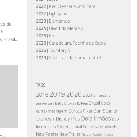
2022 |
Red Crescer é uma Fera
2022 |
Lightyear
2023 |
Elementos
eve de
2024 |
Divertida Mente 2
 Os
2025 |
Elio
 Brasil...
2026 |
Cara de um, Focinho de Outro
2026 |
Toy Story 5
2029 |
Viva – a vida é uma festa 2
TAGS
2019
2020
2018
2021
aniversário
Brasil
Coco
anniversary
Betty
Blu-ray
Bo Peep
Dan Scanlon
Curtas Pixar
curta-metragem
Dois Irmãos
Disney+
Disney Plus
DVD
Incredibles 2
International Posters
Lee Unkrich
New Poster
New Trailer
Novo
Novo Poster
CO
/