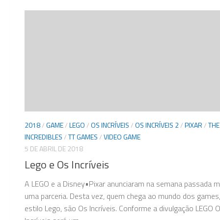
2018
/
GAME
/
LEGO
/
OS INCRÍVEIS
/
OS INCRÍVEIS 2
/
PIXAR
/
THE
INCREDIBLES
/
TT GAMES
/
VIDEO GAME
5 DE ABRIL DE 2018
Lego e Os Incríveis
A LEGO e a Disney•Pixar anunciaram na semana passada m
uma parceria. Desta vez, quem chega ao mundo dos games
estilo Lego, são Os Incríveis. Conforme a divulgação LEGO 