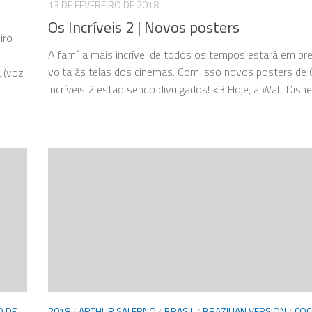
13 DE FEVEREIRO DE 2018
Os Incríveis 2 | Novos posters
iro
A família mais incrível de todos os tempos estará em br
volta às telas dos cinemas. Com isso novos posters de
 (voz
Incríveis 2 estão sendo divulgados! <3 Hoje, a Walt Disney
O DE
2018
/
ARTHUR SALERNO
/
BRASIL
/
BRAZILIAN VERSION
/
CO