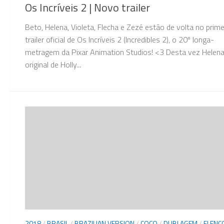
Os Incríveis 2 | Novo trailer
Beto, Helena, Violeta, Flecha e Zezé estão de volta no prime
trailer oficial de Os Incríveis 2 (Incredibles 2), o 20º longa-
metragem da Pixar Animation Studios! <3 Desta vez Helena
original de Holly...
2018
/
BRASIL
/
BRAZILIAN VERSION
/
COCO
/
DUBLAGEM
/
ELENC