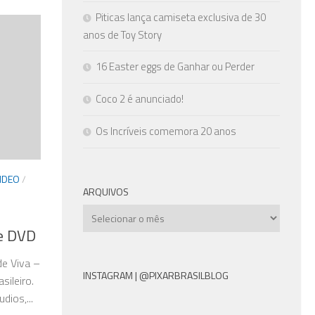
Piticas lança camiseta exclusiva de 30
anos de Toy Story
16 Easter eggs de Ganhar ou Perder
Coco 2 é anunciado!
Os Incríveis comemora 20 anos
IDEO
/
ARQUIVOS
Arquivos
 e DVD
de Viva –
INSTAGRAM | @PIXARBRASILBLOG
ileiro.
ios,...