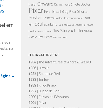
Onward
trailer
Os Incríveis 2
Pete Docter
R
/
Pixar
Pixar Brasil Blog
Pixar Shorts
CAST
Poster
Posters
Short
Posters Internacionais
Soul
uel em
Sparkshorts
Film
Streaming
Teaser
Steelbook
Toy Story 4
trailer
Viva a
Poster
Teaser Trailer
Vida é uma Festa
Win or Lose
, a voz
festa, na
...
CURTAS-METRAGENS
1984 |
The Adventures of André & WallyB.
1986 |
Luxo Jr.
1987 |
Sonho de Red
página »
1988 |
Tin Toy
1989 |
Knick Knack
1997 |
O Jogo de Geri
2000 |
Coisas de Pássaros
2004 |
Pular