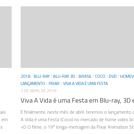
2018
/
BLU-RAY
/
BLU-RAY 3D
/
BRASIL
/
COCO
/
DVD
/
HOMEV
LANÇAMENTO
/
PIXAR
/
VIVA A VIDA É UMA FESTA
3 DE ABRIL DE 2018
Viva A Vida é uma Festa em Blu-ray, 3D
ais
E finalmente, neste mês de abril, teremos o lançamento 
, em
A Vida é uma Festa (Coco) no mercado de home video bras
Os
=D O filme, o 19º longa-metragem da Pixar Animation Stud