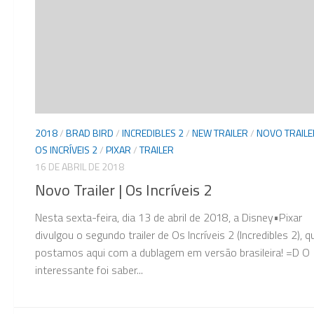
2018
/
BRAD BIRD
/
INCREDIBLES 2
/
NEW TRAILER
/
NOVO TRAILE
OS INCRÍVEIS 2
/
PIXAR
/
TRAILER
16 DE ABRIL DE 2018
Novo Trailer | Os Incríveis 2
Nesta sexta-feira, dia 13 de abril de 2018, a Disney•Pixar
divulgou o segundo trailer de Os Incríveis 2 (Incredibles 2), q
postamos aqui com a dublagem em versão brasileira! =D O
interessante foi saber...