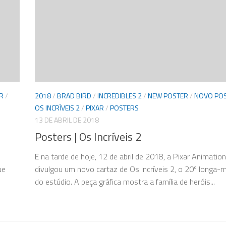
R
/
2018
/
BRAD BIRD
/
INCREDIBLES 2
/
NEW POSTER
/
NOVO PO
OS INCRÍVEIS 2
/
PIXAR
/
POSTERS
13 DE ABRIL DE 2018
Posters | Os Incríveis 2
E na tarde de hoje, 12 de abril de 2018, a Pixar Animation
ue
divulgou um novo cartaz de Os Incríveis 2, o 20º longa
do estúdio. A peça gráfica mostra a família de heróis...