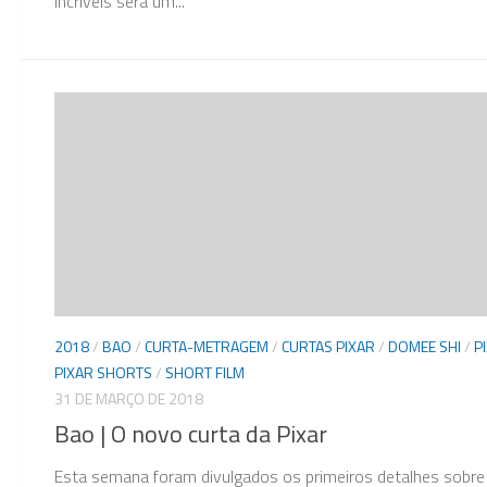
Incríveis será um...
2018
/
BAO
/
CURTA-METRAGEM
/
CURTAS PIXAR
/
DOMEE SHI
/
P
PIXAR SHORTS
/
SHORT FILM
31 DE MARÇO DE 2018
Bao | O novo curta da Pixar
Esta semana foram divulgados os primeiros detalhes sobre